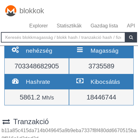
blokkok
Explorer
Statisztikák
Gazdag lista
API
nehézség
Magasság
703348682905
3735589
Hashrate
Kibocsátás
5861.2
18446744
Mh/s
Tranzakció
b11a85c415da714b049645a9b9eba7337f8f480dd6670515ba