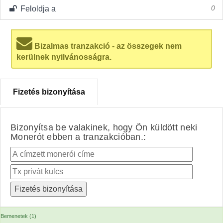
Feloldja a
0
Bizalmas tranzakció - az összegek nem
kerülnek nyilvánosságra.
Fizetés bizonyítása
Bizonyítsa be valakinek, hogy Ön küldött neki
Monerót ebben a tranzakcióban.:
Bemenetek (1)