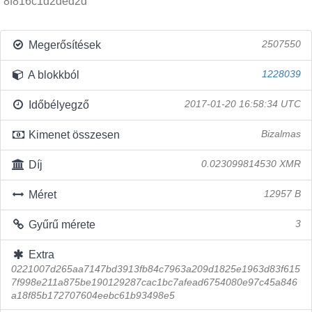
8f816c1d2ded2d
Megerősítések
2507550
A blokkból
1228039
Időbélyegző
2017-01-20 16:58:34 UTC
Kimenet összesen
Bizalmas
Díj
0.023099814530 XMR
Méret
12957 B
Gyűrű mérete
3
Extra
0221007d265aa7147bd3913fb84c7963a209d1825e1963d83f615
7f998e211a875be190129287cac1bc7afead6754080e97c45a846
a18f85b172707604eebc61b93498e5