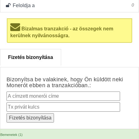
Feloldja a
0
Bizalmas tranzakció - az összegek nem
kerülnek nyilvánosságra.
Fizetés bizonyítása
Bizonyítsa be valakinek, hogy Ön küldött neki
Monerót ebben a tranzakcióban.:
Bemenetek (1)