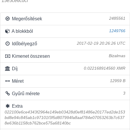
15e5ce6c0cf
Megerősítések
2485561
A blokkból
1249766
Időbélyegző
2017-02-19 20:26:26 UTC
Kimenet összesen
Bizalmas
Díj
0.022168914560 XMR
Méret
12959 B
Gyűrű mérete
3
Extra
022100e6ce4343f2964e149eb03428d0ef81486e20177ed2de153
bd8e94c845ab1c97101f3f5d807994fa8aaf784e07053263b7c637
8e636b1158cb762bce575a68140bc