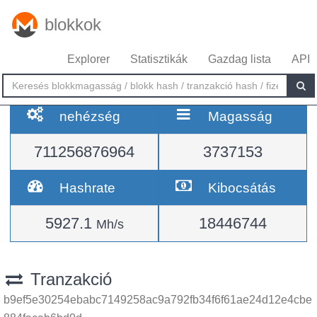
blokkok
Explorer
Statisztikák
Gazdag lista
API
nehézség
Magasság
711256876964
3737153
Hashrate
Kibocsátás
5927.1
18446744
Mh/s
Tranzakció
b9ef5e30254ebabc7149258ac9a792fb34f6f61ae24d12e4cbe