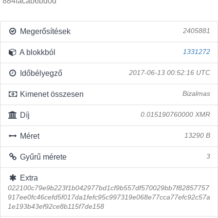
884facab6bd0d
Megerősítések
2405881
A blokkból
1331272
Időbélyegző
2017-06-13 00:52:16 UTC
Kimenet összesen
Bizalmas
Díj
0.015190760000 XMR
Méret
13290 B
Gyűrű mérete
3
Extra
022100c79e9b223f1b042977bd1cf9b557df570029bb7f82857757
917ee0fc46cefd5f017da1fefc95c997319e068e77cca77efc92c57a
1e193b43ef92ce8b115f7de158