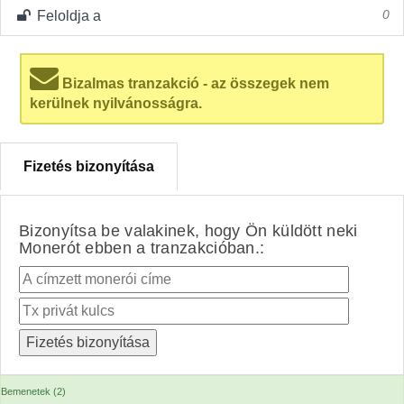
Feloldja a
0
Bizalmas tranzakció - az összegek nem
kerülnek nyilvánosságra.
Fizetés bizonyítása
Bizonyítsa be valakinek, hogy Ön küldött neki
Monerót ebben a tranzakcióban.:
Bemenetek (2)