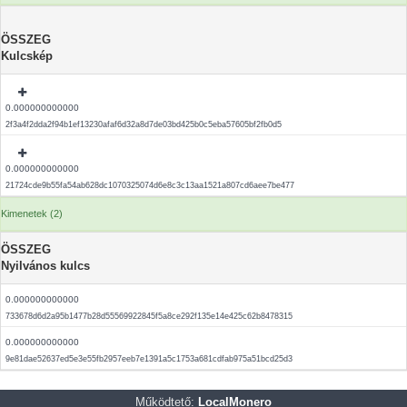
ÖSSZEG
Kulcskép
0.000000000000
2f3a4f2dda2f94b1ef13230afaf6d32a8d7de03bd425b0c5eba57605bf2fb0d5
0.000000000000
21724cde9b55fa54ab628dc1070325074d6e8c3c13aa1521a807cd6aee7be477
Kimenetek (2)
ÖSSZEG
Nyilvános kulcs
0.000000000000
733678d6d2a95b1477b28d55569922845f5a8ce292f135e14e425c62b8478315
0.000000000000
9e81dae52637ed5e3e55fb2957eeb7e1391a5c1753a681cdfab975a51bcd25d3
Működtető:
LocalMonero