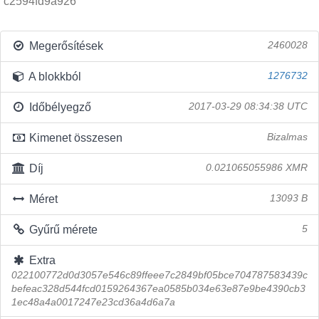
c2594fd9a926
Megerősítések
2460028
A blokkból
1276732
Időbélyegző
2017-03-29 08:34:38 UTC
Kimenet összesen
Bizalmas
Díj
0.021065055986 XMR
Méret
13093 B
Gyűrű mérete
5
Extra
022100772d0d3057e546c89ffeee7c2849bf05bce704787583439c
befeac328d544fcd0159264367ea0585b034e63e87e9be4390cb3
1ec48a4a0017247e23cd36a4d6a7a