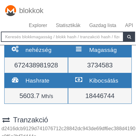
blokkok
Explorer
Statisztikák
Gazdag lista
API
nehézség
Magasság
672438981928
3734583
Hashrate
Kibocsátás
5603.7
18446744
Mh/s
Tranzakció
d2416dcb9129d741076712c28842dc943de69df6ec388d4190