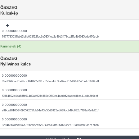
ÖSSZEG
Kulcskép
0.000000000000
7977785537bbd3b8e063f22fac6a5354ea2c46d3478ca2ffa4b9035ede970ccb
Kimenetek (4)
ÖSSZEG
Nyilvános kulcs
0.000000000000
85e13965acf1a64cc161822a22cc856ec47c3fa82adf14d68d65217dc1619bd1
0.000000000000
f9564802c4ea58fb914d0ae9254552e9f50ec4acdbf2dacedd6e441dda2b9cef
0.000000000000
e99ca981006409057255fcb64e73e50d6925ed639ccb49b882d7f88af0e9d51f
0.000000000000
9e946367858104d7f8bb5ecc529743ef30dfb16a633bcf019a8906833d7c7656