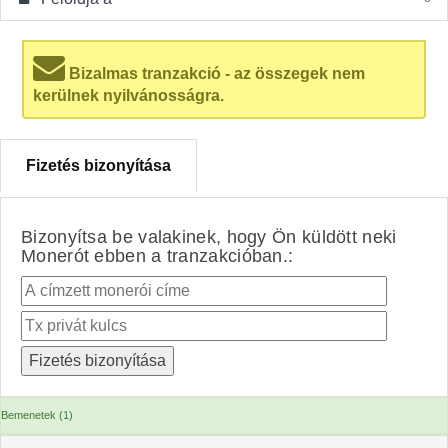
Bizalmas tranzakció - az összegek nem
kerülnek nyilvánosságra.
Fizetés bizonyítása
Bizonyítsa be valakinek, hogy Ön küldött neki
Monerót ebben a tranzakcióban.:
Bemenetek (1)