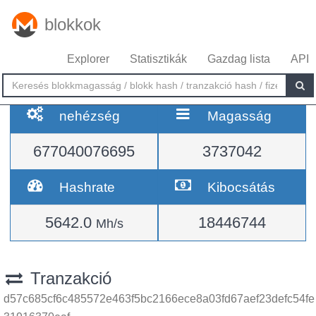
blokkok
Explorer
Statisztikák
Gazdag lista
API
nehézség
Magasság
677040076695
3737042
Hashrate
Kibocsátás
5642.0
18446744
Mh/s
Tranzakció
d57c685cf6c485572e463f5bc2166ece8a03fd67aef23defc54fe