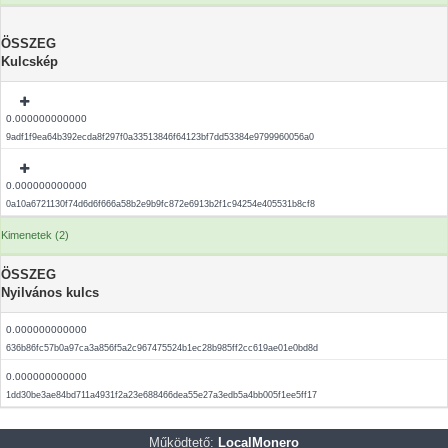
ÖSSZEG
Kulcskép
0.000000000000
9adf1f9ea64b392ecda8f297f0a33513846f64123bf7dd53384e9799960056a0
0.000000000000
0a10a6721130f74d6d6f666a58b2e9b9fc872e6913b2f1c94254e405531b8cf8
Kimenetek (2)
ÖSSZEG
Nyilvános kulcs
0.000000000000
636b86fc57b0a97ca3a856f5a2c967475524b1ec28b985ff2cc619ae01e0bd8d
0.000000000000
1dd30be3ae84bd711a4931f2a23e688466dea55e27a3edb5a4bb005f1ee5ff17
Működtető:
LocalMonero