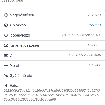
31916370eaf
Megerősítések
2173171
A blokkból
1563871
Időbélyegző
2018-05-02 08:58:22 UTC
Kimenet összesen
Bizalmas
Díj
0.002624720000 XMR
Méret
13824 B
Gyűrű mérete
7
Extra
0221009af5de4114be26b0dfa17effb6c640520e53598748e917f3
0e6c53b5dbee1e620121114256d5c45e40b2368701668472e1b0
63ce3fe19c2875e3c79cc5c3ddfdf6