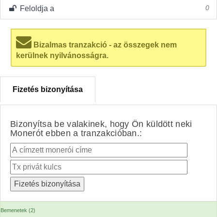
Feloldja a
0
Bizalmas tranzakció - az összegek nem
kerülnek nyilvánosságra.
Fizetés bizonyítása
Bizonyítsa be valakinek, hogy Ön küldött neki
Monerót ebben a tranzakcióban.:
Bemenetek (2)