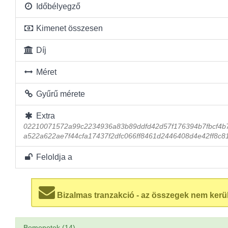
Időbélyegző
Kimenet összesen
Díj
Méret
Gyűrű mérete
Extra
02210071572a99c2234936a83b89ddfd42d57f176394b7fbcf4b
a522a622ae7f44cfa17437f2dfc066ff8461d2446408d4e42ff8c8
Feloldja a
Bizalmas tranzakció - az összegek nem kerü
Bemenetek (14)