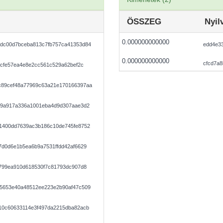
ÖSSZEG
Nyil
0.000000000000
dc00d7bceba813c7fb757ca41353d84
edd4e3
0.000000000000
cfcd7a8
dcfe57ea4e8e2cc561c529a62bef2c
c89cef48a77969c63a21e170166397aa
89a917a336a1001eba4d9d307aae3d2
1400dd7639ac3b186c10de745fe8752
7d0d6e1b5ea6b9a7531ffdd42af6629
0799ea910d618530f7c81793dc907d8
5653e40a48512ee223e2b90af47c509
10c60633114e3f497da2215dba82acb