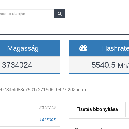
Magasság
Hashrat
3734024
5540.5
Mh/
e07345fd88c7501c2715d610427f2d2beab
2318719
Fizetés bizonyítása
1415305