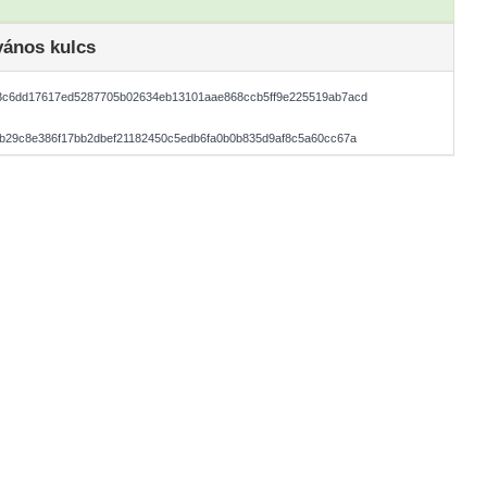
vános kulcs
3c6dd17617ed5287705b02634eb13101aae868ccb5ff9e225519ab7acd
b29c8e386f17bb2dbef21182450c5edb6fa0b0b835d9af8c5a60cc67a