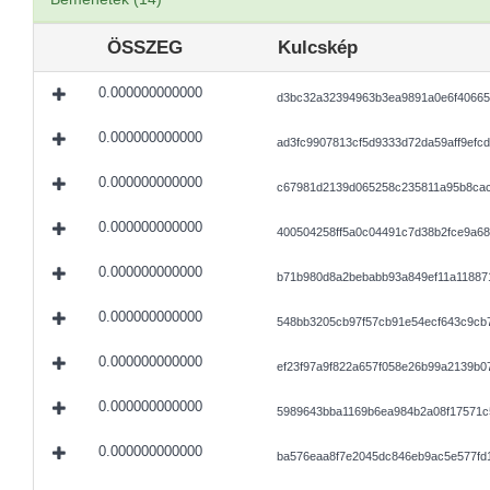
ÖSSZEG
Kulcskép
0.000000000000
d3bc32a32394963b3ea9891a0e6f40665
0.000000000000
ad3fc9907813cf5d9333d72da59aff9efc
0.000000000000
c67981d2139d065258c235811a95b8ca
0.000000000000
400504258ff5a0c04491c7d38b2fce9a6
0.000000000000
b71b980d8a2bebabb93a849ef11a11887
0.000000000000
548bb3205cb97f57cb91e54ecf643c9cb
0.000000000000
ef23f97a9f822a657f058e26b99a2139b
0.000000000000
5989643bba1169b6ea984b2a08f17571c
0.000000000000
ba576eaa8f7e2045dc846eb9ac5e577fd