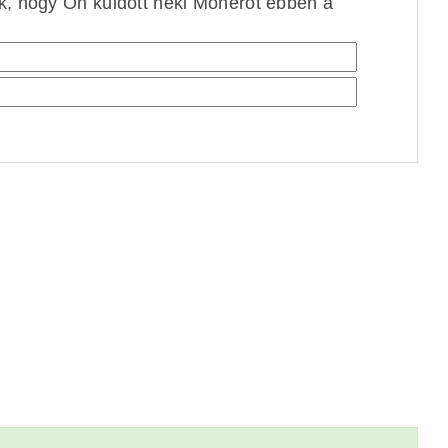
ek, hogy Ön küldött neki Monerót ebben a