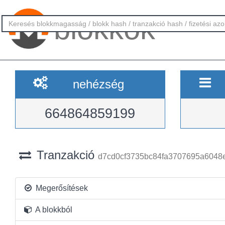
blokkok
nehézség
664864859199
Tranzakció
d7cd0cf3735bc84fa3707695a6048
Megerősítések
A blokkból