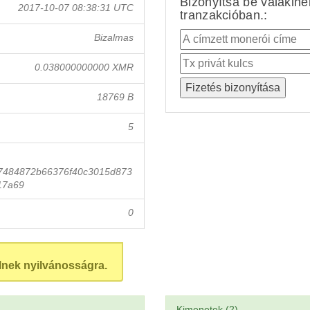
Bizonyítsa be valakin
2017-10-07 08:38:31 UTC
tranzakcióban.:
Bizalmas
0.038000000000 XMR
18769 B
5
7484872b66376f40c3015d873
17a69
0
lnek nyilvánosságra.
Kimenetek (2)