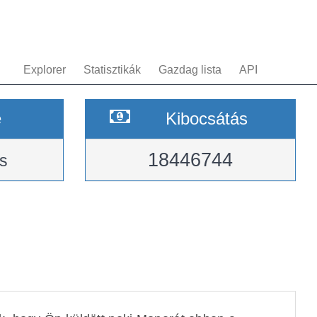
Explorer
Statisztikák
Gazdag lista
API
e
Kibocsátás
18446744
s