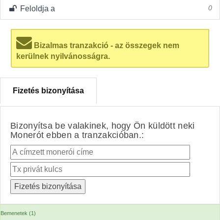
Feloldja a
0
Bizalmas tranzakció - az összegek nem
kerülnek nyilvánosságra.
Fizetés bizonyítása
Bizonyítsa be valakinek, hogy Ön küldött neki
Monerót ebben a tranzakcióban.:
Bemenetek (1)