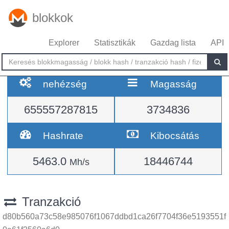
blokkok
Explorer
Statisztikák
Gazdag lista
API
nehézség
Magasság
655557287815
3734836
Hashrate
Kibocsátás
5463.0
18446744
Mh/s
Tranzakció
d80b560a73c58e985076f1067ddbd1ca26f7704f36e5193551f