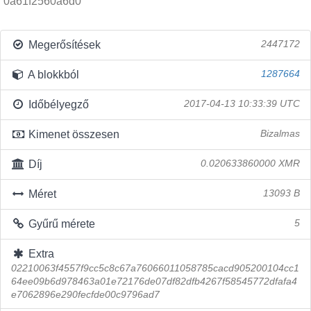
0a61f2560a6d0
Megerősítések
2447172
A blokkból
1287664
Időbélyegző
2017-04-13 10:33:39 UTC
Kimenet összesen
Bizalmas
Díj
0.020633860000 XMR
Méret
13093 B
Gyűrű mérete
5
Extra
02210063f4557f9cc5c8c67a76066011058785cacd905200104cc1
64ee09b6d978463a01e72176de07df82dfb4267f58545772dfafa4
e7062896e290fecfde00c9796ad7