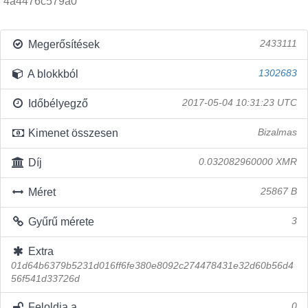
4a4476c579a0
Megerősítések
2433111
A blokkból
1302683
Időbélyegző
2017-05-04 10:31:23 UTC
Kimenet összesen
Bizalmas
Díj
0.032082960000 XMR
Méret
25867 B
Gyűrű mérete
3
Extra
01d64b6379b5231d016ff6fe380e8092c274478431e32d60b56d4
56f541d33726d
Feloldja a
0