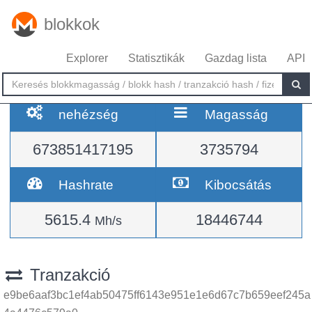
blokkok
Explorer
Statisztikák
Gazdag lista
API
nehézség
Magasság
673851417195
3735794
Hashrate
Kibocsátás
5615.4
18446744
Mh/s
Tranzakció
e9be6aaf3bc1ef4ab50475ff6143e951e1e6d67c7b659eef245a