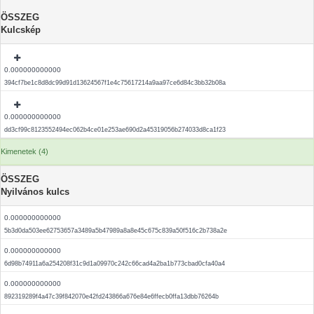
ÖSSZEG
Kulcskép
0.000000000000
394cf7be1c8d8dc99d91d13624567f1e4c75617214a9aa97ce6d84c3bb32b08a
0.000000000000
dd3cf99c8123552494ec062b4ce01e253ae690d2a45319056b274033d8ca1f23
Kimenetek (4)
ÖSSZEG
Nyilvános kulcs
0.000000000000
5b3d0da503ee62753657a3489a5b47989a8a8e45c675c839a50f516c2b738a2e
0.000000000000
6d98b74911a6a254208f31c9d1a09970c242c66cad4a2ba1b773cbad0cfa40a4
0.000000000000
892319289f4a47c39f842070e42fd243866a676e84e6ffecb0ffa13dbb76264b