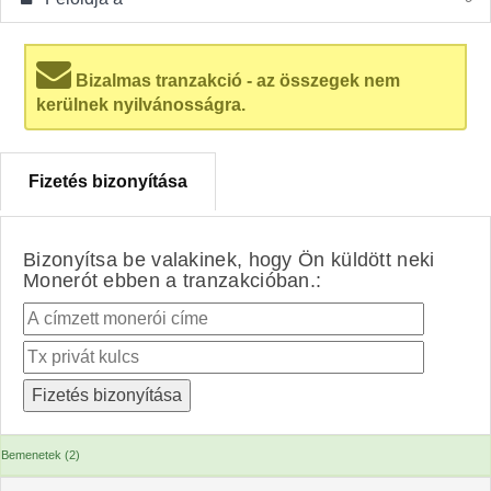
Bizalmas tranzakció - az összegek nem
kerülnek nyilvánosságra.
Fizetés bizonyítása
Bizonyítsa be valakinek, hogy Ön küldött neki
Monerót ebben a tranzakcióban.:
Bemenetek (2)