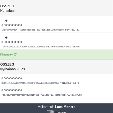
ÖSSZEG
Kulcskép
0.000000000000
14e5c74f996e47f30dfd633552887eb14d38136b19fa7e0eedfc34c6f32b3782
0.000000000000
7e489b0b09d266acddb9f4ceff5d2beb9529a71a3246397dd72cfbec04583dd4
Kimenetek (2)
ÖSSZEG
Nyilvános kulcs
0.000000000000
8966f1f6e24a3d107afa1e74d8f5fc43ad843384bbc00d9c7f3113882e790b76
0.000000000000
7b6325398e89deb03e8959db1d603e473914b97337ce6f639d5c723e277b72bb
Működtető:
LocalMonero
🇭🇺 magyar