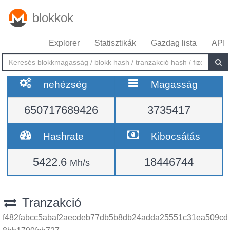
blokkok
Explorer
Statisztikák
Gazdag lista
API
nehézség
Magasság
650717689426
3735417
Hashrate
Kibocsátás
5422.6
18446744
Mh/s
Tranzakció
f482fabcc5abaf2aecdeb77db5b8db24adda25551c31ea509cd