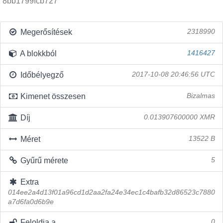
8bb1799fcb727
Megerősítések
2318990
A blokkból
1416427
Időbélyegző
2017-10-08 20:46:56 UTC
Kimenet összesen
Bizalmas
Díj
0.013907600000 XMR
Méret
13522 B
Gyűrű mérete
5
Extra
014ee2a4d13f01a96cd1d2aa2fa24e34ec1c4bafb32d86523c7880
a7d6fa0d6b9e
Feloldja a
0