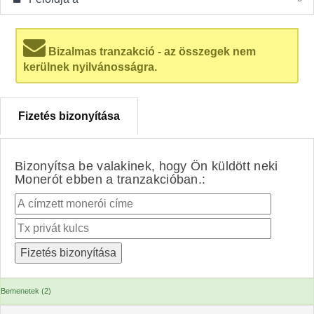
Bizalmas tranzakció - az összegek nem
kerülnek nyilvánosságra.
Fizetés bizonyítása
Bizonyítsa be valakinek, hogy Ön küldött neki
Monerót ebben a tranzakcióban.:
Bemenetek (2)