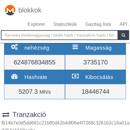
blokkok
Explorer
Statisztikák
Gazdag lista
API
nehézség
Magasság
624876834855
3735170
Hashrate
Kibocsátás
5207.3
18446744
Mh/s
Tranzakció
fb14b7e0d5dd681c21b80d42b4df06e4f7268c3261b2c18a01a