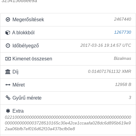
325415668ee9a
Megerősítések
2467440
A blokkból
1267730
Időbélyegző
2017-03-16 19:14:57 UTC
Kimenet összesen
Bizalmas
Díj
0.014071761132 XMR
Méret
12958 B
Gyűrű mérete
3
Extra
0221000000000000000000000000000000000000000000000000
0000000000003728510165c30e42ce1ccaafa028dc6d895b619e9
2aa06bfb7ef016d62f10a437bcfb0e8