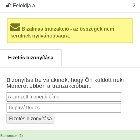
Feloldja a
0
Bizalmas tranzakció - az összegek nem
kerülnek nyilvánosságra.
Fizetés bizonyítása
Bizonyítsa be valakinek, hogy Ön küldött neki
Monerót ebben a tranzakcióban.:
Bemenetek (1)