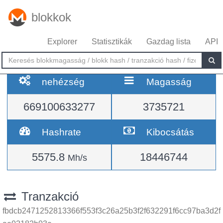
blokkok
Explorer
Statisztikák
Gazdag lista
API
nehézség
Magasság
669100633277
3735721
Hashrate
Kibocsátás
5575.8
18446744
Mh/s
Tranzakció
fbdcb2471252813366f553f3c26a25b3f2f632291f6cc97ba3d2f