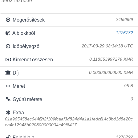
ae02182b03e
Megerősítések
2458989
A blokkból
1276732
Időbélyegző
2017-03-29 08:34:38 UTC
Kimenet összesen
8.118553997279 XMR
Díj
0.000000000000 XMR
Méret
95 B
Gyűrű mérete
0
Extra
01e965458ec644f2f2f109fcaaf3d824d4a1a1fedcf14c3bd1d8e20c
ec4c12948b020800000004c49f8417
Feloldja a
1276792