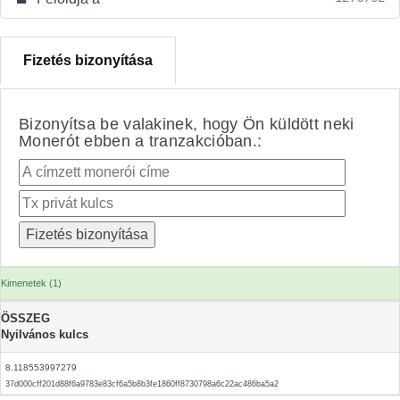
Fizetés bizonyítása
Bizonyítsa be valakinek, hogy Ön küldött neki
Monerót ebben a tranzakcióban.:
Kimenetek (1)
ÖSSZEG
Nyilvános kulcs
8.118553997279
37d000cff201d88f6a9783e83cf6a5b8b3fe1860ff8730798a6c22ac486ba5a2