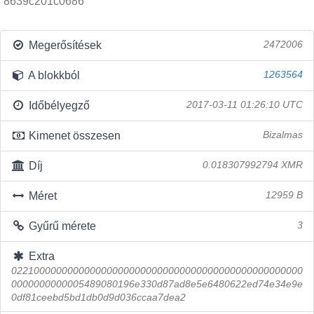
8639c201c0686
Megerősítések
2472006
A blokkból
1263564
Időbélyegző
2017-03-11 01:26:10 UTC
Kimenet összesen
Bizalmas
Díj
0.018307992794 XMR
Méret
12959 B
Gyűrű mérete
3
Extra
0221000000000000000000000000000000000000000000000000
0000000000005489080196e330d87ad8e5e6480622ed74e34e9e
0df81ceebd5bd1db0d9d036ccaa7dea2