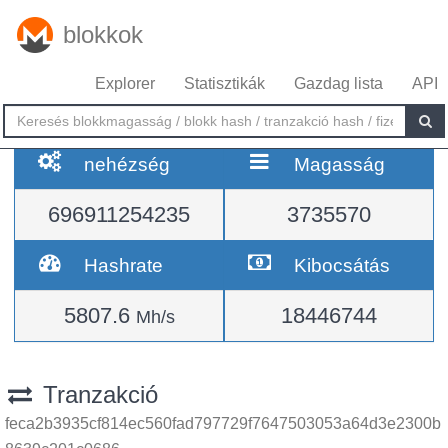
blokkok
Explorer
Statisztikák
Gazdag lista
API
nehézség
Magasság
696911254235
3735570
Hashrate
Kibocsátás
5807.6
18446744
Mh/s
Tranzakció
feca2b3935cf814ec560fad797729f7647503053a64d3e2300b