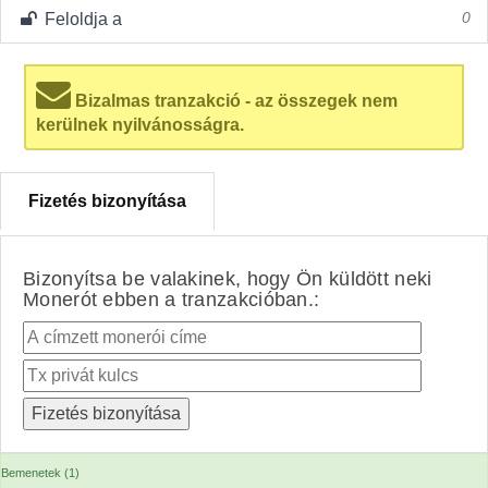
Feloldja a
0
Bizalmas tranzakció - az összegek nem
kerülnek nyilvánosságra.
Fizetés bizonyítása
Bizonyítsa be valakinek, hogy Ön küldött neki
Monerót ebben a tranzakcióban.:
Bemenetek (1)