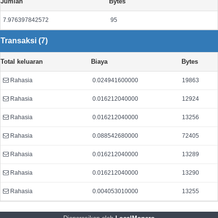
Jumlah
Bytes
7.976397842572
95
Transaksi (7)
Total keluaran
Biaya
Bytes
Rahasia
0.024941600000
19863
Rahasia
0.016212040000
12924
Rahasia
0.016212040000
13256
Rahasia
0.088542680000
72405
Rahasia
0.016212040000
13289
Rahasia
0.016212040000
13290
Rahasia
0.004053010000
13255