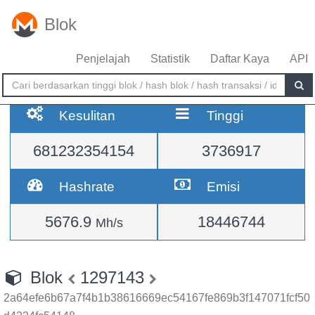
Blok
Penjelajah
Statistik
Daftar Kaya
API
Kesulitan
Tinggi
681232354154
3736917
Hashrate
Emisi
5676.9
18446744
Mh/s
Blok
1297143
2a64efe6b67a7f4b1b38616669ec54167fe869b3f147071fcf50