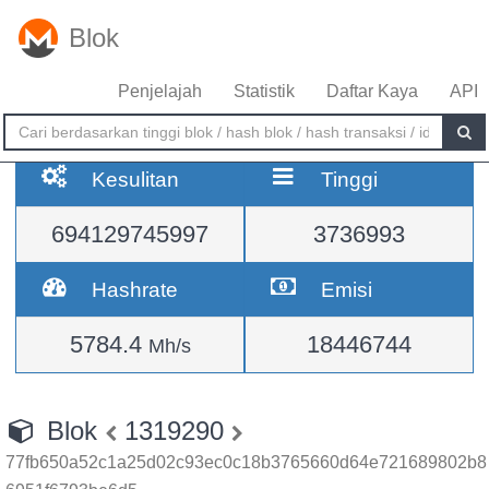
Blok
Penjelajah
Statistik
Daftar Kaya
API
Kesulitan
Tinggi
694129745997
3736993
Hashrate
Emisi
5784.4
18446744
Mh/s
Blok
1319290
77fb650a52c1a25d02c93ec0c18b3765660d64e721689802b8