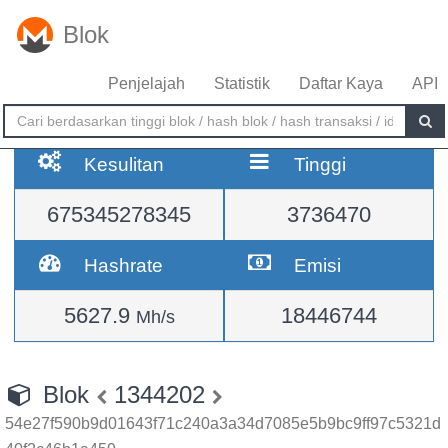
Blok
Penjelajah
Statistik
Daftar Kaya
API
Kesulitan
Tinggi
675345278345
3736470
Hashrate
Emisi
5627.9
18446744
Mh/s
Blok
1344202
54e27f590b9d01643f71c240a3a34d7085e5b9bc9ff97c5321d