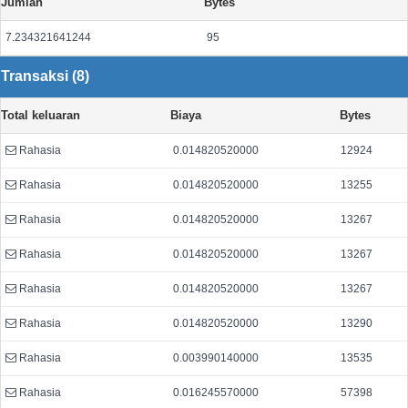
Jumlah
Bytes
7.234321641244
95
Transaksi (8)
Total keluaran
Biaya
Bytes
Rahasia
0.014820520000
12924
Rahasia
0.014820520000
13255
Rahasia
0.014820520000
13267
Rahasia
0.014820520000
13267
Rahasia
0.014820520000
13267
Rahasia
0.014820520000
13290
Rahasia
0.003990140000
13535
Rahasia
0.016245570000
57398