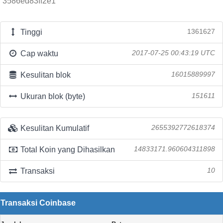
3586ed83ff2e1
Tinggi
1361627
Cap waktu
2017-07-25 00:43:19 UTC
Kesulitan blok
16015889997
Ukuran blok (byte)
151611
Kesulitan Kumulatif
2655392772618374
Total Koin yang Dihasilkan
14833171.960604311898
Transaksi
10
Transaksi Coinbase