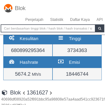
Blok
Penjelajah
Statistik
Daftar Kaya
API
Kesulitan
Tinggi
680899295364
3734363
Hashrate
Emisi
5674.2
18446744
Mh/s
Blok
1361627
40698df08920a52f891bbc95a98808e57aa4aad541cc923671f