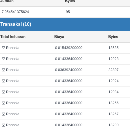
Jumlah
Bytes
7.054541375624
95
Transaksi (10)
Total keluaran
Biaya
Bytes
Rahasia
0.015439200000
13535
Rahasia
0.014336400000
12923
Rahasia
0.036392400000
32807
Rahasia
0.014336400000
12924
Rahasia
0.014336400000
12934
Rahasia
0.014336400000
13256
Rahasia
0.014336400000
13267
Rahasia
0.014336400000
13290