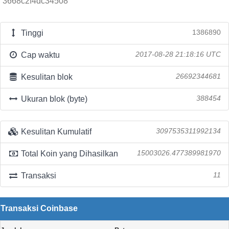
3668c2f4dc34508
Tinggi
1386890
Cap waktu
2017-08-28 21:18:16 UTC
Kesulitan blok
26692344681
Ukuran blok (byte)
388454
Kesulitan Kumulatif
3097535311992134
Total Koin yang Dihasilkan
15003026.477389981970
Transaksi
11
Transaksi Coinbase