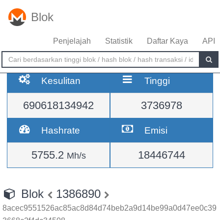
Blok
Penjelajah
Statistik
Daftar Kaya
API
Kesulitan
Tinggi
690618134942
3736978
Hashrate
Emisi
5755.2
18446744
Mh/s
Blok
1386890
8acec9551526ac85ac8d84d74beb2a9d14be99a0d47ee0c39