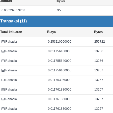
Jumlah
Bytes
6.930239853268
95
Transaksi (11)
Total keluaran
Biaya
Bytes
Rahasia
0.253110000000
255722
Rahasia
0.011756160000
13256
Rahasia
0.011755640000
13256
Rahasia
0.011756160000
13257
Rahasia
0.011763960000
13267
Rahasia
0.011761880000
13267
Rahasia
0.011761880000
13267
Rahasia
0.011761880000
13267