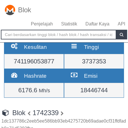
Blok
Penjelajah
Statistik
Daftar Kaya
API
Kesulitan
Tinggi
741196053877
3737353
Hashrate
Emisi
6176.6
18446744
Mh/s
Blok
1742339
1dc137786c2eeb5ee586bb93eb4275720b69adae0cf31ffdfad