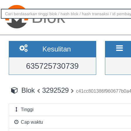
Blok
Kesulitan
635725730739
Blok
3292529
c41cc801386f960677b0a4
Tinggi
Cap waktu