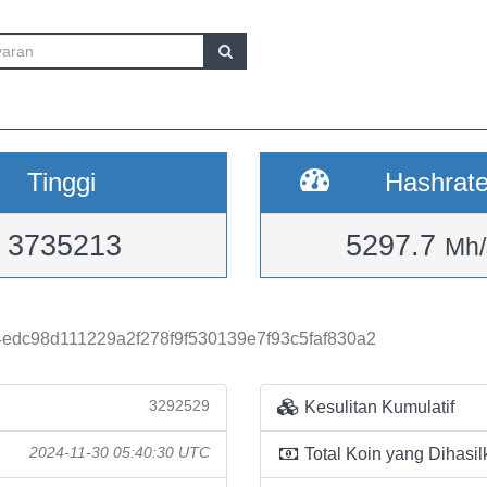
Tinggi
Hashrat
3735213
5297.7
Mh/
edc98d111229a2f278f9f530139e7f93c5faf830a2
3292529
Kesulitan Kumulatif
2024-11-30 05:40:30 UTC
Total Koin yang Dihasil