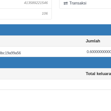
413589221546
Transaksi
106
Jumlah
0.6000000000
3bc19a99a56
Total keluar