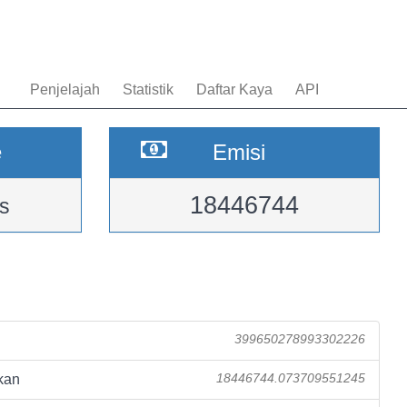
Penjelajah
Statistik
Daftar Kaya
API
e
Emisi
18446744
s
399650278993302226
kan
18446744.073709551245