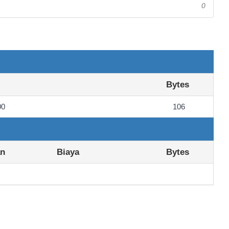
0
Bytes
00
106
an
Biaya
Bytes