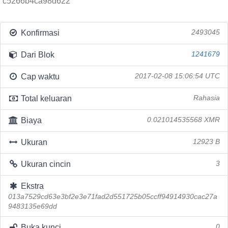
c5266b4ca98d622
Konfirmasi
2493045
Dari Blok
1241679
Cap waktu
2017-02-08 15:06:54 UTC
Total keluaran
Rahasia
Biaya
0.021014535568 XMR
Ukuran
12923 B
Ukuran cincin
3
Ekstra
013a7529cd63e3bf2e3e71fad2d551725b05ccff94914930cac27a
9483135e69dd
Buka kunci
0