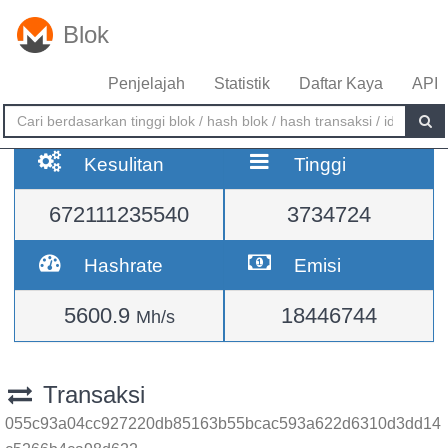
Blok
Penjelajah
Statistik
Daftar Kaya
API
Kesulitan
Tinggi
672111235540
3734724
Hashrate
Emisi
5600.9
18446744
Mh/s
Transaksi
055c93a04cc927220db85163b55bcac593a622d6310d3dd14