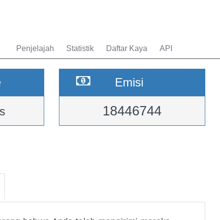
Penjelajah
Statistik
Daftar Kaya
API
e
Emisi
18446744
s