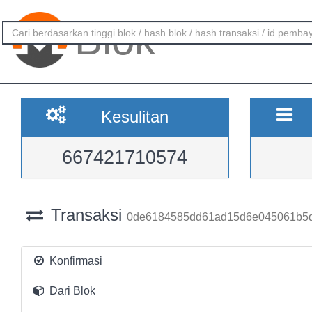
Blok
Kesulitan
667421710574
Transaksi
0de6184585dd61ad15d6e045061b5
Konfirmasi
Dari Blok