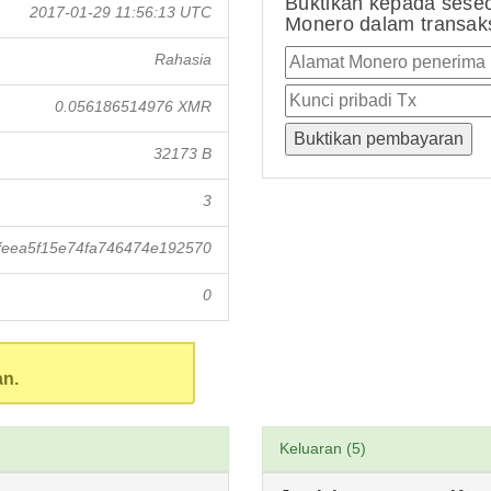
Buktikan kepada sese
2017-01-29 11:56:13 UTC
Monero dalam transaksi
Rahasia
0.056186514976 XMR
32173 B
3
feea5f15e74fa746474e192570
0
an.
Keluaran (5)