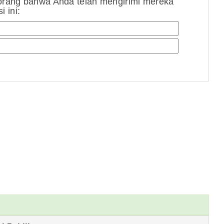
orang bahwa Anda telah mengirimi mereka
 ini: