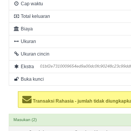
Cap waktu
Total keluaran
Biaya
Ukuran
Ukuran cincin
Ekstra
01bf2e7310009654ed9a00dc0fc90248c23c99dd
Buka kunci
Transaksi Rahasia - jumlah tidak diungkapk
Masukan (2)