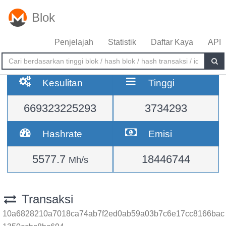
Blok
Penjelajah
Statistik
Daftar Kaya
API
Kesulitan
Tinggi
669323225293
3734293
Hashrate
Emisi
5577.7
18446744
Mh/s
Transaksi
10a6828210a7018ca74ab7f2ed0ab59a03b7c6e17cc8166bac