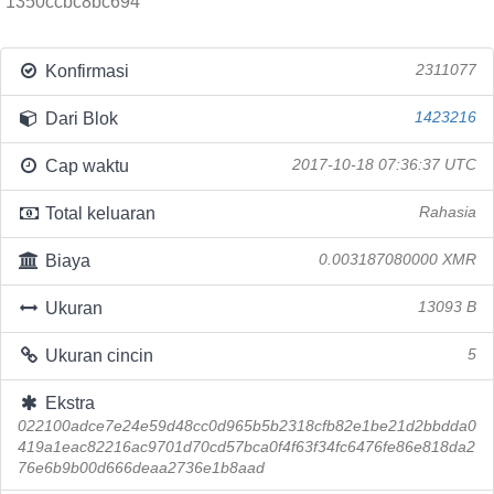
1350ccbc8bc694
Konfirmasi
2311077
Dari Blok
1423216
Cap waktu
2017-10-18 07:36:37 UTC
Total keluaran
Rahasia
Biaya
0.003187080000 XMR
Ukuran
13093 B
Ukuran cincin
5
Ekstra
022100adce7e24e59d48cc0d965b5b2318cfb82e1be21d2bbdda0
419a1eac82216ac9701d70cd57bca0f4f63f34fc6476fe86e818da2
76e6b9b00d666deaa2736e1b8aad