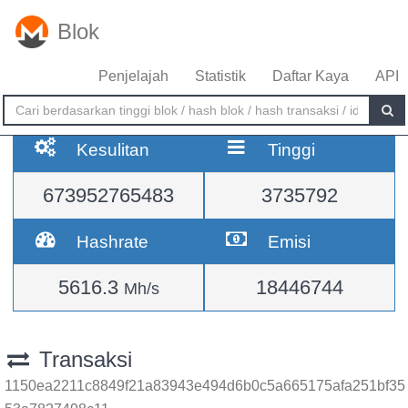
Blok
Penjelajah
Statistik
Daftar Kaya
API
Kesulitan
Tinggi
673952765483
3735792
Hashrate
Emisi
5616.3
18446744
Mh/s
Transaksi
1150ea2211c8849f21a83943e494d6b0c5a665175afa251bf35