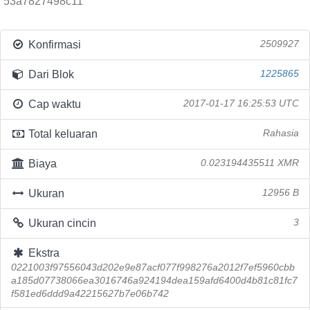
53a7827498c11
Konfirmasi
2509927
Dari Blok
1225865
Cap waktu
2017-01-17 16:25:53 UTC
Total keluaran
Rahasia
Biaya
0.023194435511 XMR
Ukuran
12956 B
Ukuran cincin
3
Ekstra
0221003f97556043d202e9e87acf077f998276a2012f7ef5960cbb
a185d07738066ea3016746a924194dea159afd6400d4b81c81fc7
f581ed6ddd9a42215627b7e06b742