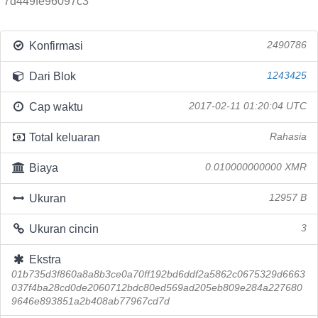
7d449fe96097c3
Konfirmasi
2490786
Dari Blok
1243425
Cap waktu
2017-02-11 01:20:04 UTC
Total keluaran
Rahasia
Biaya
0.010000000000 XMR
Ukuran
12957 B
Ukuran cincin
3
Ekstra
01b735d3f860a8a8b3ce0a70ff192bd6ddf2a5862c0675329d6663
037f4ba28cd0de2060712bdc80ed569ad205eb809e284a227680
9646e893851a2b408ab77967cd7d