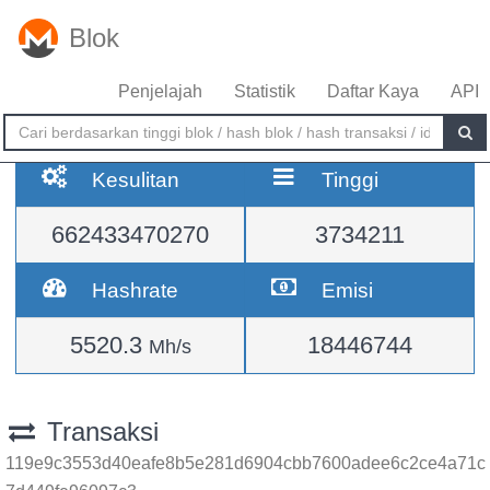
Blok
Penjelajah
Statistik
Daftar Kaya
API
Kesulitan
Tinggi
662433470270
3734211
Hashrate
Emisi
5520.3
18446744
Mh/s
Transaksi
119e9c3553d40eafe8b5e281d6904cbb7600adee6c2ce4a71c