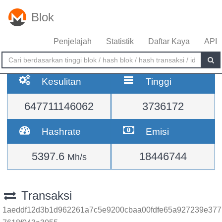
Blok
Penjelajah
Statistik
Daftar Kaya
API
Kesulitan
Tinggi
647711146062
3736172
Hashrate
Emisi
5397.6
18446744
Mh/s
Transaksi
1aeddf12d3b1d962261a7c5e9200cbaa00fdfe65a927239e377