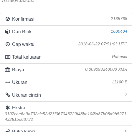
7618f043a3055
Konfirmasi
2135768
Dari Blok
1600404
Cap waktu
2018-06-22 07:51:03 UTC
Total keluaran
Rahasia
Biaya
0.009093240000 XMR
Ukuran
13190 B
Ukuran cincin
7
Ekstra
0107cae6a9a732cfc52d23f067043729f48be10f8a87b08d9b5271
43251be68732
Buka kunci
0