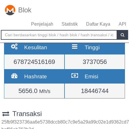
Blok
Penjelajah
Statistik
Daftar Kaya
API
Kesulitan
Tinggi
678724516169
3737056
Hashrate
Emisi
5656.0
18446744
Mh/s
Transaksi
25fb9f323736aa6e5738dccb80c7c9e5a29a99c02e1d9362cd7