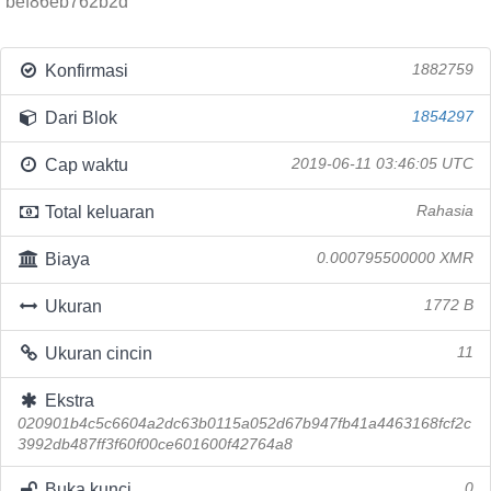
bef86eb762b2d
Konfirmasi
1882759
Dari Blok
1854297
Cap waktu
2019-06-11 03:46:05 UTC
Total keluaran
Rahasia
Biaya
0.000795500000 XMR
Ukuran
1772 B
Ukuran cincin
11
Ekstra
020901b4c5c6604a2dc63b0115a052d67b947fb41a4463168fcf2c
3992db487ff3f60f00ce601600f42764a8
Buka kunci
0