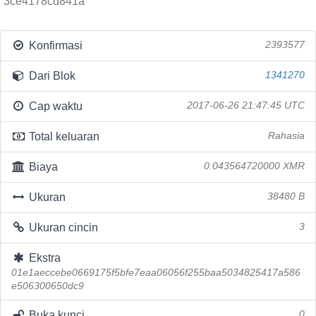
3ce4178cd841a
Konfirmasi
2393577
Dari Blok
1341270
Cap waktu
2017-06-26 21:47:45 UTC
Total keluaran
Rahasia
Biaya
0.043564720000 XMR
Ukuran
38480 B
Ukuran cincin
3
Ekstra
01e1aeccebe0669175f5bfe7eaa06056f255baa5034825417a586
e506300650dc9
Buka kunci
0