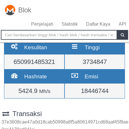
Blok
Penjelajah
Statistik
Daftar Kaya
API
Kesulitan
Tinggi
650991485321
3734847
Hashrate
Emisi
5424.9
18446744
Mh/s
Transaksi
37e3608cae47a0d18cab50998a8f5a80614971cd68aaf45f9ae