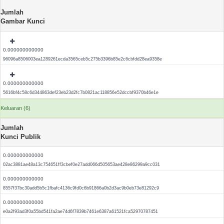
Jumlah
Gambar Kunci
0.000000000000
96096a8506003ea1289261ecda3565ceb5c275b3396b85e2c6cbfdd28ea9358e
0.000000000000
5616bf4c58c6d344863def23eb23d2fc7b0821ac118856e52dccbf9370b46e1e
Keluaran (6)
Jumlah
Kunci Publik
0.000000000000
02ac3881ae48a13c754651ff3cbef0e27add066d505653ae428e86299a9cc031
0.000000000000
8557f37bc30add5b5c1fbafc4136c9fd0c6b91866a0b2d3ac9b0eb73e81292c9
0.000000000000
e0a2f93ad3f0a55bd541fa2ae74d6f7839b7461e6387a61521fca52970787451