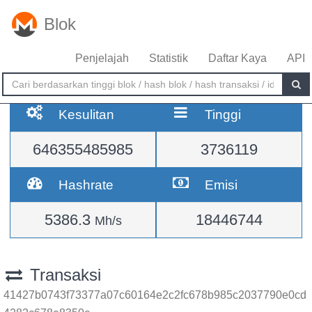
Blok
Penjelajah
Statistik
Daftar Kaya
API
Kesulitan
Tinggi
646355485985
3736119
Hashrate
Emisi
5386.3
18446744
Mh/s
Transaksi
41427b0743f73377a07c60164e2c2fc678b985c2037790e0cd