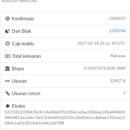
4282c678e8350c
Konfirmasi
2509415
Dari Blok
1226704
Cap waktu
2017-01-18 20:11:35 UTC
Total keluaran
Rahasia
Biaya
0.020710753830 XMR
Ukuran
12957 B
Ukuran cincin
3
Ekstra
02210022299435c9c14e06bdf7b1064cce8ac266bae195af494bf3
9fb59815a1efec7a013c6bfd4192d33c15e82e2cc4b6ae1351ea21
6fbfe1a83c8019dcfc44619d7f88