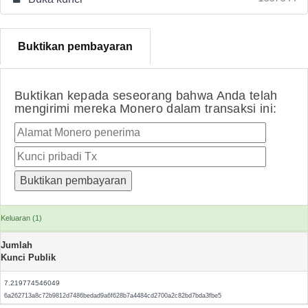
Buktikan pembayaran
Buktikan kepada seseorang bahwa Anda telah
mengirimi mereka Monero dalam transaksi ini:
Keluaran (1)
Jumlah
Kunci Publik
7.219774546049
6a262713a8c72b9812d7486bedad9a6f628b7a4484cd2700a2c82bd7bda3fbe5