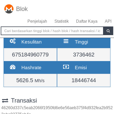
Blok
Penjelajah
Statistik
Daftar Kaya
API
Kesulitan
Tinggi
675184960779
3736462
Hashrate
Emisi
5626.5
18446744
Mh/s
Transaksi
46260d337c5eab2066f1950fd6e6e56aeb375f4d932fea2b952