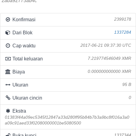
2aba92775ab4c
Konfirmasi
2399178
Dari Blok
1337284
Cap waktu
2017-06-21 09:37:30 UTC
Total keluaran
7.219774546049 XMR
Biaya
0.000000000000 XMR
Ukuran
95 B
Ukuran cincin
0
Ekstra
01383f44a09ec5345f12847a33d280ff95b84b7b3a9bc8f016a3a0
a09c91aed33f02080000001be5080500
Buka kunci
1337344