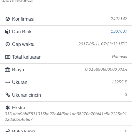
6307ff2936eca
Konfirmasi
2427142
Dari Blok
1307637
Cap waktu
2017-05-11 07:23:33 UTC
Total keluaran
Rahasia
Biaya
0.015890680000 XMR
Ukuran
13255 B
Ukuran cincin
3
Ekstra
01f1dba9bbf5831316be27a44f5ab1db38270e70bf41c5a2125e91
228d0bc4e6d7
Buka kunci
0