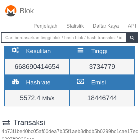
Blok
Penjelajah
Statistik
Daftar Kaya
API
Kesulitan
Tinggi
668690414654
3734779
Hashrate
Emisi
5572.4
18446744
Mh/s
Transaksi
4b73f1be40bc05af60dea7b35f1aeb8dbdb5b0299bc1cae17ec