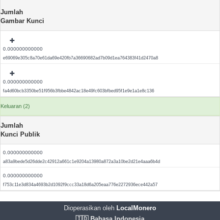
Jumlah
Gambar Kunci
0.000000000000
e69069e305c8a70e61da69e420fb7a36690682ad7b09d1ea764383f41d2470a8
0.000000000000
fa4d60bcb3350be51f956b3fbbe4842ac18e49fc603bfbed95f1e9e1a1e8c136
Keluaran (2)
Jumlah
Kunci Publik
0.000000000000
a83a9bede5d26dde2c42912a661c1e9204a13980a872a3a10be2d21e4aaa6b4d
0.000000000000
f753c11e3d834a4693b2d1092f9ccc33a18d6a205eaa776e2272936ece442a57
Dioperasikan oleh
LocalMonero
🇮🇩 Bahasa Indonesia