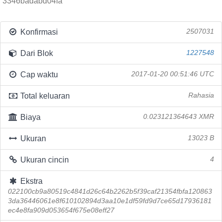
3346badabd04fa
Konfirmasi
2507031
Dari Blok
1227548
Cap waktu
2017-01-20 00:51:46 UTC
Total keluaran
Rahasia
Biaya
0.023121364643 XMR
Ukuran
13023 B
Ukuran cincin
4
Ekstra
022100cb9a80519c4841d26c64b2262b5f39caf21354fbfa120863
3da36446061e8f610102894d3aa10e1df59fd9d7ce65d17936181
ec4e8fa909d053654f675e08eff27