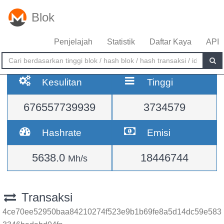
Blok
Penjelajah
Statistik
Daftar Kaya
API
Kesulitan
Tinggi
676557739939
3734579
Hashrate
Emisi
5638.0
18446744
Mh/s
Transaksi
4ce70ee52950baa84210274f523e9b1b69fe8a5d14dc59e583