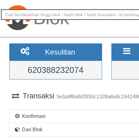
Blok
Kesulitan
620388232074
Transaksi
5e3a9f6a8d3550c1328a6e8c194248
Konfirmasi
Dari Blok