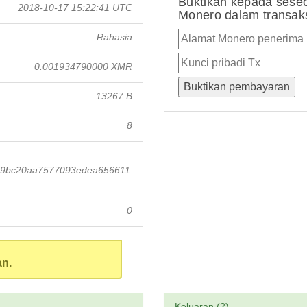
Buktikan kepada sese
2018-10-17 15:22:41 UTC
Monero dalam transaksi
Rahasia
0.001934790000 XMR
13267 B
8
c9bc20aa7577093edea656611
0
an.
Keluaran (2)