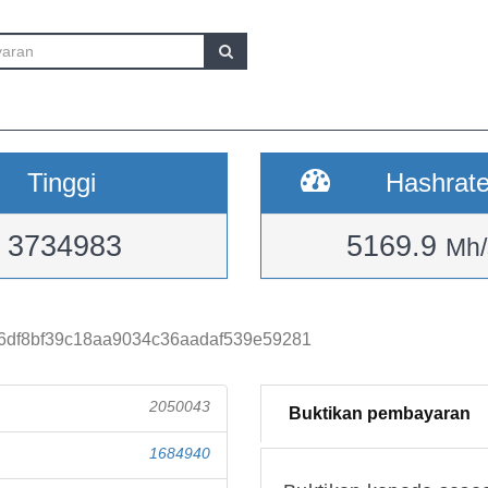
Tinggi
Hashrat
3734983
5169.9
Mh/
6df8bf39c18aa9034c36aadaf539e59281
2050043
Buktikan pembayaran
1684940