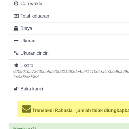
Cap waktu
Total keluaran
Biaya
Ukuran
Ukuran cincin
Ekstra
0209010a72630ebfd3700301362de4f94141f38ea4e3359c399
2a9ef2dbf6bd
Buka kunci
Transaksi Rahasia - jumlah tidak diungkapk
Masukan (1)