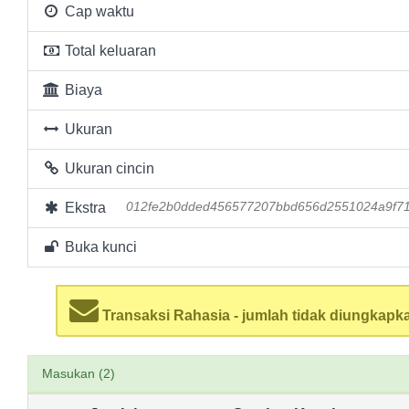
Cap waktu
Total keluaran
Biaya
Ukuran
Ukuran cincin
Ekstra
012fe2b0dded456577207bbd656d2551024a9f71
Buka kunci
Transaksi Rahasia - jumlah tidak diungkapk
Masukan (2)