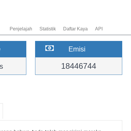
Penjelajah
Statistik
Daftar Kaya
API
e
Emisi
18446744
s