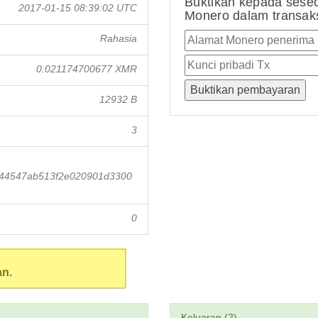
Buktikan kepada sese
2017-01-15 08:39:02 UTC
Monero dalam transaksi
Rahasia
0.021174700677 XMR
12932 B
3
544547ab513f2e020901d3300
0
an.
Keluaran (2)