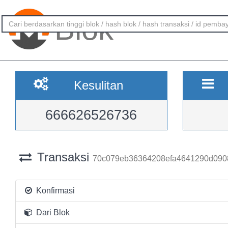
Blok
Kesulitan
666626526736
Transaksi
70c079eb36364208efa4641290d090
Konfirmasi
Dari Blok