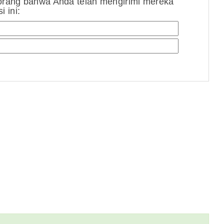
orang bahwa Anda telah mengirimi mereka
 ini: