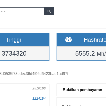
Tinggi
Hashrat
3734320
5555.2
Mh/
8d0535f73edec36d4f96d6423bad1ad97f
2510166
Buktikan pembayaran
1224154