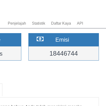
Penjelajah
Statistik
Daftar Kaya
API
e
Emisi
18446744
s