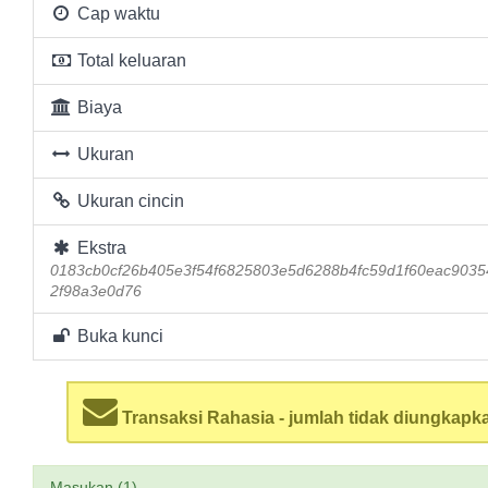
Cap waktu
Total keluaran
Biaya
Ukuran
Ukuran cincin
Ekstra
0183cb0cf26b405e3f54f6825803e5d6288b4fc59d1f60eac903
2f98a3e0d76
Buka kunci
Transaksi Rahasia - jumlah tidak diungkapk
Masukan (1)