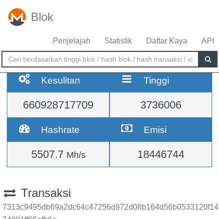
Blok
Penjelajah
Statistik
Daftar Kaya
API
Kesulitan
Tinggi
660928717709
3736006
Hashrate
Emisi
5507.7
18446744
Mh/s
Transaksi
7313c9495db69a2dc64c47256d972d08b164d56b0533120f14