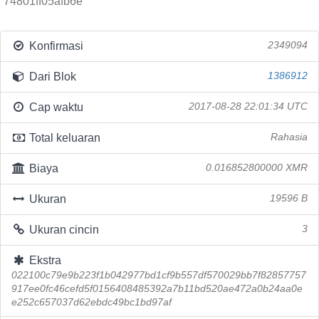
74801ff05afb6e
Konfirmasi
2349094
Dari Blok
1386912
Cap waktu
2017-08-28 22:01:34 UTC
Total keluaran
Rahasia
Biaya
0.016852800000 XMR
Ukuran
19596 B
Ukuran cincin
3
Ekstra
022100c79e9b223f1b042977bd1cf9b557df570029bb7f82857757
917ee0fc46cefd5f0156408485392a7b11bd520ae472a0b24aa0e
e252c657037d62ebdc49bc1bd97af