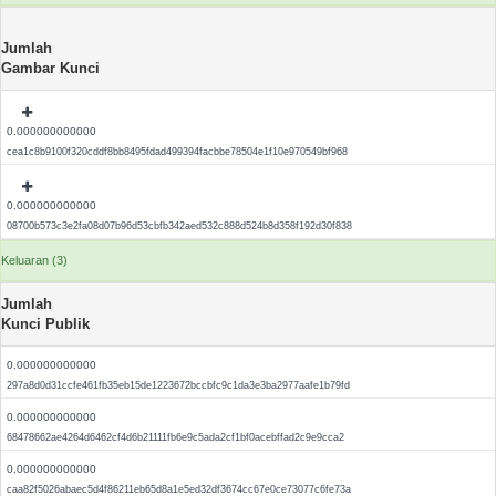
Jumlah
Gambar Kunci
0.000000000000
cea1c8b9100f320cddf8bb8495fdad499394facbbe78504e1f10e970549bf968
0.000000000000
08700b573c3e2fa08d07b96d53cbfb342aed532c888d524b8d358f192d30f838
Keluaran (3)
Jumlah
Kunci Publik
0.000000000000
297a8d0d31ccfe461fb35eb15de1223672bccbfc9c1da3e3ba2977aafe1b79fd
0.000000000000
68478662ae4264d6462cf4d6b21111fb6e9c5ada2cf1bf0acebffad2c9e9cca2
0.000000000000
caa82f5026abaec5d4f86211eb65d8a1e5ed32df3674cc67e0ce73077c6fe73a