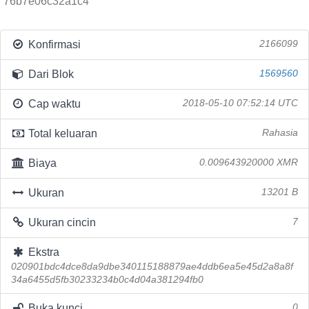
76b7e06c32a1c4
Konfirmasi
2166099
Dari Blok
1569560
Cap waktu
2018-05-10 07:52:14 UTC
Total keluaran
Rahasia
Biaya
0.009643920000 XMR
Ukuran
13201 B
Ukuran cincin
7
Ekstra
020901bdc4dce8da9dbe340115188879ae4ddb6ea5e45d2a8a8f
34a6455d5fb30233234b0c4d04a381294fb0
Buka kunci
0