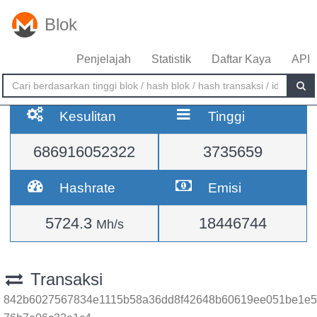
Blok
Penjelajah
Statistik
Daftar Kaya
API
Kesulitan
Tinggi
686916052322
3735659
Hashrate
Emisi
5724.3
18446744
Mh/s
Transaksi
842b6027567834e1115b58a36dd8f42648b60619ee051be1e5