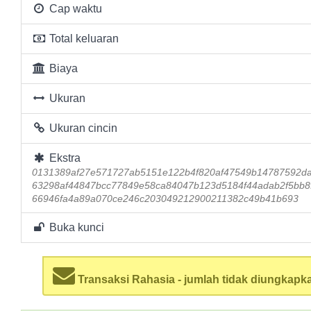
Cap waktu
Total keluaran
Biaya
Ukuran
Ukuran cincin
Ekstra
0131389af27e571727ab5151e122b4f820af47549b14787592d
63298af44847bcc77849e58ca84047b123d5184f44adab2f5bb8f
66946fa4a89a070ce246c203049212900211382c49b41b693
Buka kunci
Transaksi Rahasia - jumlah tidak diungkapk