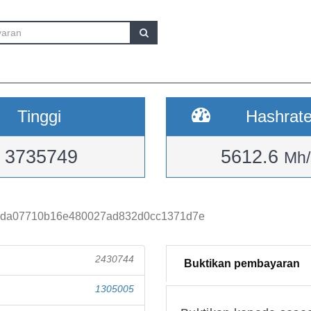
Tinggi
Hashrat
3735749
5612.6
Mh/
3da07710b16e480027ad832d0cc1371d7e
2430744
Buktikan pembayaran
1305005