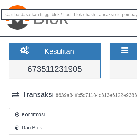
Blok
Kesulitan
673511231905
Transaksi
8639a34ffb5c71184c313e6122e938
Konfirmasi
Dari Blok