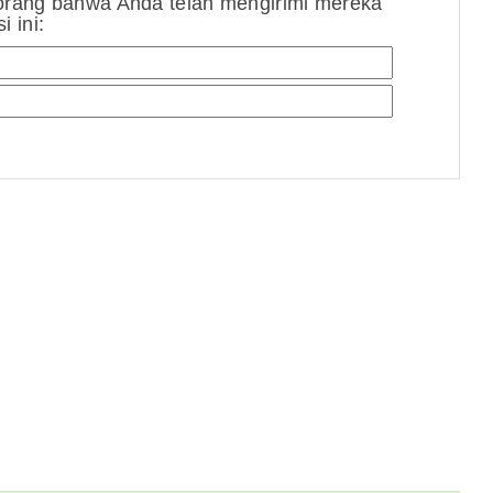
orang bahwa Anda telah mengirimi mereka
 ini: