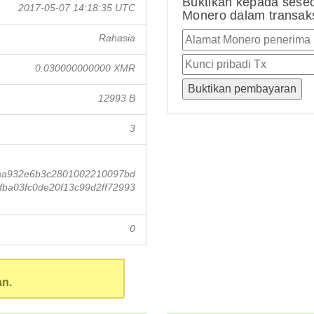
Buktikan kepada sese
2017-05-07 14:18:35 UTC
Monero dalam transaksi
Rahasia
0.030000000000 XMR
12993 B
3
aa932e6b3c2801002210097bd
ba03fc0de20f13c99d2ff72993
0
an.