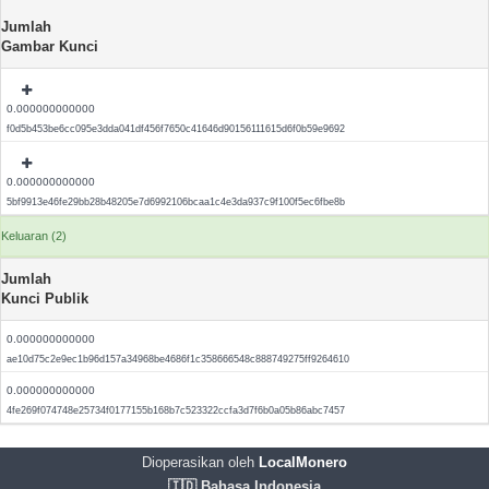
Jumlah
Gambar Kunci
0.000000000000
f0d5b453be6cc095e3dda041df456f7650c41646d90156111615d6f0b59e9692
0.000000000000
5bf9913e46fe29bb28b48205e7d6992106bcaa1c4e3da937c9f100f5ec6fbe8b
Keluaran (2)
Jumlah
Kunci Publik
0.000000000000
ae10d75c2e9ec1b96d157a34968be4686f1c358666548c888749275ff9264610
0.000000000000
4fe269f074748e25734f0177155b168b7c523322ccfa3d7f6b0a05b86abc7457
Dioperasikan oleh
LocalMonero
🇮🇩 Bahasa Indonesia