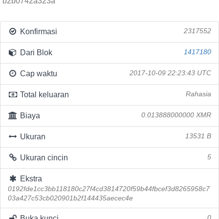
b2b0742a323a
Konfirmasi
2317552
Dari Blok
1417180
Cap waktu
2017-10-09 22:23:43 UTC
Total keluaran
Rahasia
Biaya
0.013888000000 XMR
Ukuran
13531 B
Ukuran cincin
5
Ekstra
0192fde1cc3bb118180c27f4cd3814720f59b44fbcef3d8265958c7
03a427c53cb020901b2f144435aecec4e
Buka kunci
0