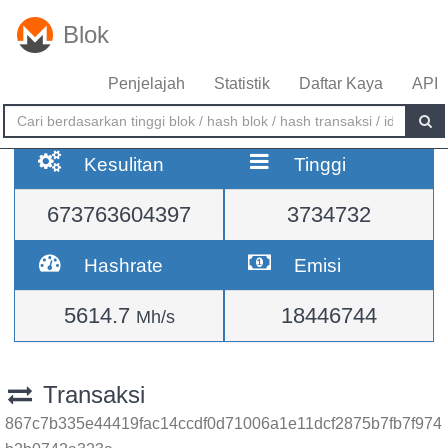
Blok
Penjelajah
Statistik
Daftar Kaya
API
Kesulitan
Tinggi
673763604397
3734732
Hashrate
Emisi
5614.7
18446744
Mh/s
Transaksi
867c7b335e44419fac14ccdf0d71006a1e11dcf2875b7fb7f974