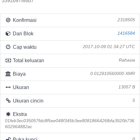
5392b97f88b7
Konfirmasi
2318505
Dari Blok
1416584
Cap waktu
2017-10-09 01:34:27 UTC
Total keluaran
Rahasia
Biaya
0.012910560000 XMR
Ukuran
13057 B
Ukuran cincin
5
Ekstra
01feb3ec035057fdc8f5ee048f345b3ee8081866426fbfa3920b736
602964882ac
Buka kunci
0