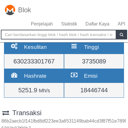
Blok
Penjelajah
Statistik
Daftar Kaya
API
Kesulitan
Tinggi
630233301767
3735089
Hashrate
Emisi
5251.9
18446744
Mh/s
Transaksi
86b2aecb1f141fbd8df223ee3a6531149bab44cd3f87f51e789f