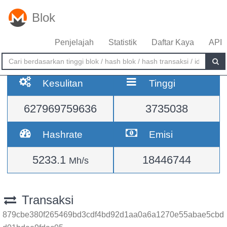
Blok
Penjelajah
Statistik
Daftar Kaya
API
Kesulitan
Tinggi
627969759636
3735038
Hashrate
Emisi
5233.1
18446744
Mh/s
Transaksi
879cbe380f265469bd3cdf4bd92d1aa0a6a1270e55abae5cbd