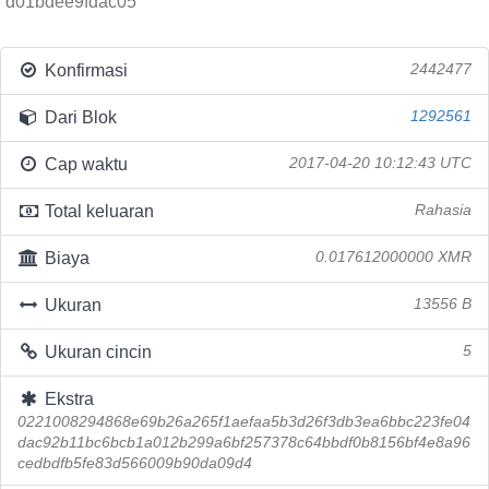
d01bdee9fdac05
Konfirmasi
2442477
Dari Blok
1292561
Cap waktu
2017-04-20 10:12:43 UTC
Total keluaran
Rahasia
Biaya
0.017612000000 XMR
Ukuran
13556 B
Ukuran cincin
5
Ekstra
0221008294868e69b26a265f1aefaa5b3d26f3db3ea6bbc223fe04
dac92b11bc6bcb1a012b299a6bf257378c64bbdf0b8156bf4e8a96
cedbdfb5fe83d566009b90da09d4