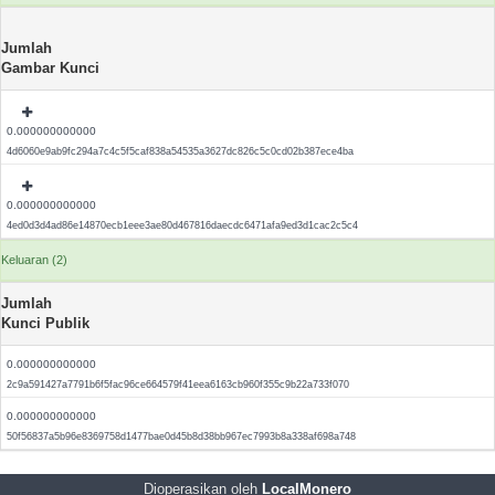
Jumlah
Gambar Kunci
0.000000000000
4d6060e9ab9fc294a7c4c5f5caf838a54535a3627dc826c5c0cd02b387ece4ba
0.000000000000
4ed0d3d4ad86e14870ecb1eee3ae80d467816daecdc6471afa9ed3d1cac2c5c4
Keluaran (2)
Jumlah
Kunci Publik
0.000000000000
2c9a591427a7791b6f5fac96ce664579f41eea6163cb960f355c9b22a733f070
0.000000000000
50f56837a5b96e8369758d1477bae0d45b8d38bb967ec7993b8a338af698a748
Dioperasikan oleh
LocalMonero