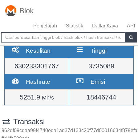
Blok
Penjelajah
Statistik
Daftar Kaya
API
Kesulitan
Tinggi
630233301767
3735089
Hashrate
Emisi
5251.9
18446744
Mh/s
Transaksi
962df09cdaa99f4740eda1ad37d133c20f77d00016634f879efa