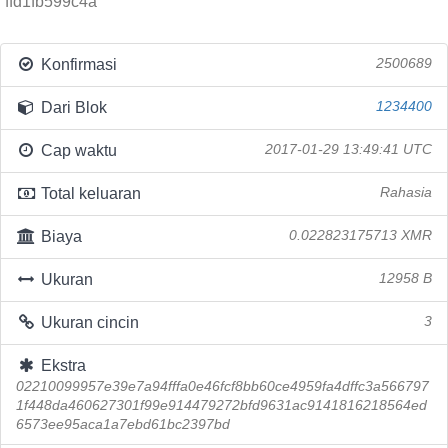
ffd1fb599c4a
Konfirmasi
2500689
Dari Blok
1234400
Cap waktu
2017-01-29 13:49:41 UTC
Total keluaran
Rahasia
Biaya
0.022823175713 XMR
Ukuran
12958 B
Ukuran cincin
3
Ekstra
02210099957e39e7a94fffa0e46fcf8bb60ce4959fa4dffc3a566797
1f448da460627301f99e914479272bfd9631ac9141816218564ed
6573ee95aca1a7ebd61bc2397bd