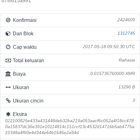
678f615a991
Konfirmasi
2424609
Dari Blok
1312745
Cap waktu
2017-05-18 09:50:30 UTC
Total keluaran
Rahasia
Biaya
0.015736760000 XMR
Ukuran
13290 B
Ukuran cincin
3
Ekstra
022100825e433a431448deb32ba219a053aacf6c052a4f18cc478
0a15837dc36e391e10114814c151ccf13c4532d14716b5ab4775a
10348a4f60e4d344e64b1646e2a94d