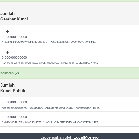
Jumlah
Gambar Kunci
0.000000000000
01be8283846455474b13e84f96abdcd156ef3e8d7f088e076150ffba2274f3ed
0.000000000000
da185c0f2d83684d2285f6ee362f4c00e99f5ac7b29eb008fde84ad815a7c31a
Keluaran (2)
Jumlah
Kunci Publik
0.000000000000
68c3d8de34988cb531703a5abdc8c1a3accfe706a9e7a431c856a98aaa7100b7
0.000000000000
6a6304d647155abb4e537f8573e1c90f3aa7249fff78545ce1a9e2d7173c4497
Dioperasikan oleh
LocalMonero