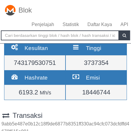
Blok
Penjelajah
Statistik
Daftar Kaya
API
Kesulitan
Tinggi
743179530751
3737354
Hashrate
Emisi
6193.2
18446744
Mh/s
Transaksi
9abb5e487e0b12c18f9de6877b8351ff330ac94cfc073dcfdffd4