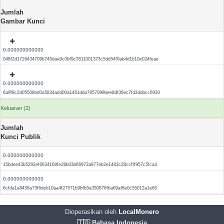
Jumlah
Gambar Kunci
0.000000000000
048f2d1726434709b745daa9c0bf9c3511001373c5dd54f0ab4d1b10e024feae
0.000000000000
6a9f8c2d05508bd0a5834ad400a1461dda7957099bee8df36ec7fd3ddbcc6930
Keluaran (2)
Jumlah
Kunci Publik
0.000000000000
15bdee43b5292ef6634168fe28b03b66973a877eb2e1483c28ccfff957c5fca4
0.000000000000
6cfda1a8458a73f6deb10aa4f27571b9bfb5a350876fba69af8e0c55012a1e65
Dioperasikan oleh
LocalMonero
🇮🇩 Bahasa Indonesia