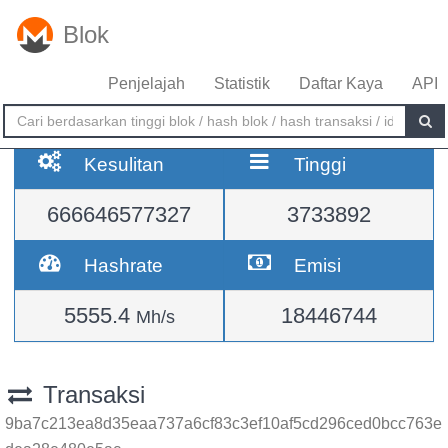
Blok
Penjelajah
Statistik
Daftar Kaya
API
Kesulitan
Tinggi
666646577327
3733892
Hashrate
Emisi
5555.4
18446744
Mh/s
Transaksi
9ba7c213ea8d35eaa737a6cf83c3ef10af5cd296ced0bcc763e