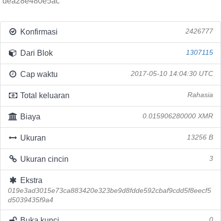
dea28e480e5ac
Konfirmasi
2426777
Dari Blok
1307115
Cap waktu
2017-05-10 14:04:30 UTC
Total keluaran
Rahasia
Biaya
0.015906280000 XMR
Ukuran
13256 B
Ukuran cincin
3
Ekstra
019e3ad3015e73ca883420e323be9d8fdde592cbaf9cdd5f8eecf5
d5039435f9a4
Buka kunci
0