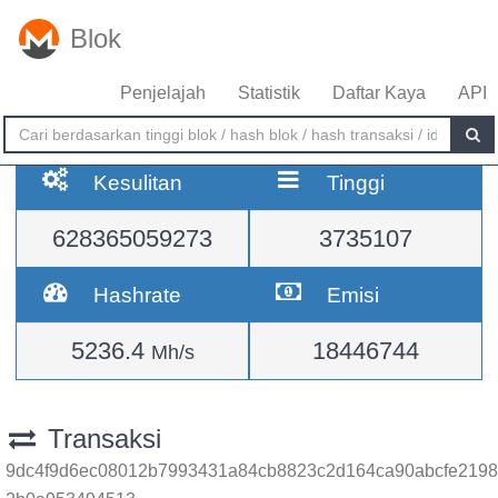
Blok
Penjelajah
Statistik
Daftar Kaya
API
Kesulitan
Tinggi
628365059273
3735107
Hashrate
Emisi
5236.4
18446744
Mh/s
Transaksi
9dc4f9d6ec08012b7993431a84cb8823c2d164ca90abcfe2198