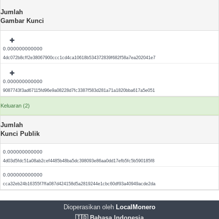
Jumlah
Gambar Kunci
0.000000000000
4dc072b8cff2e38067900ccc1cd4ca10618b534372839f682f58a7ea202041e7
0.000000000000
9087743f3ad67115fd96e9a08228d7fc3387f583d281a71a1820bba617a5e051
Keluaran (2)
Jumlah
Kunci Publik
0.000000000000
4d03d5fdc51a08ab2cef4485b48ba5dc398093e86aa0dd17efb5fc5b590185f8
0.000000000000
cca32eb24b16355f7ffa087d424158d5a2819244e1cbc60df93a40949acde2da
Dioperasikan oleh
LocalMonero
🇮🇩 Bahasa Indonesia