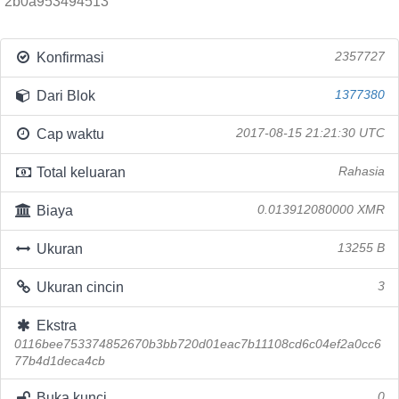
2b0a953494513
Konfirmasi
2357727
Dari Blok
1377380
Cap waktu
2017-08-15 21:21:30 UTC
Total keluaran
Rahasia
Biaya
0.013912080000 XMR
Ukuran
13255 B
Ukuran cincin
3
Ekstra
0116bee753374852670b3bb720d01eac7b11108cd6c04ef2a0cc6
77b4d1deca4cb
Buka kunci
0