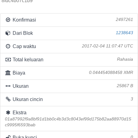
8fdc4b07c1b9
Konfirmasi
2497261
Dari Blok
1238643
Cap waktu
2017-02-04 11:07:47 UTC
Total keluaran
Rahasia
Biaya
0.044454088458 XMR
Ukuran
25867 B
Ukuran cincin
3
Ekstra
01a87992f9a8bf91d1bb0c4b3d3c8043ef99d175b82aa88970d15
c9995f6593bab
Buka kunci
0