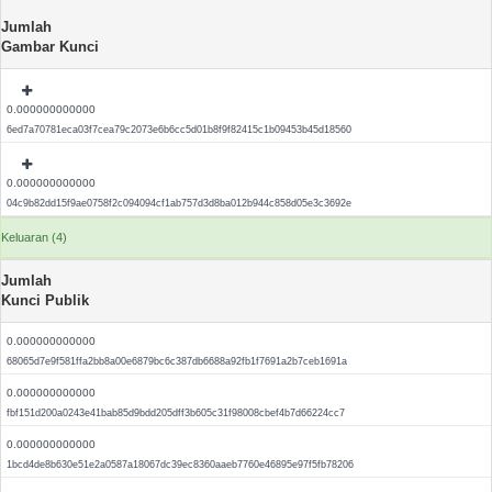
Jumlah
Gambar Kunci
0.000000000000
6ed7a70781eca03f7cea79c2073e6b6cc5d01b8f9f82415c1b09453b45d18560
0.000000000000
04c9b82dd15f9ae0758f2c094094cf1ab757d3d8ba012b944c858d05e3c3692e
Keluaran (4)
Jumlah
Kunci Publik
0.000000000000
68065d7e9f581ffa2bb8a00e6879bc6c387db6688a92fb1f7691a2b7ceb1691a
0.000000000000
fbf151d200a0243e41bab85d9bdd205dff3b605c31f98008cbef4b7d66224cc7
0.000000000000
1bcd4de8b630e51e2a0587a18067dc39ec8360aaeb7760e46895e97f5fb78206