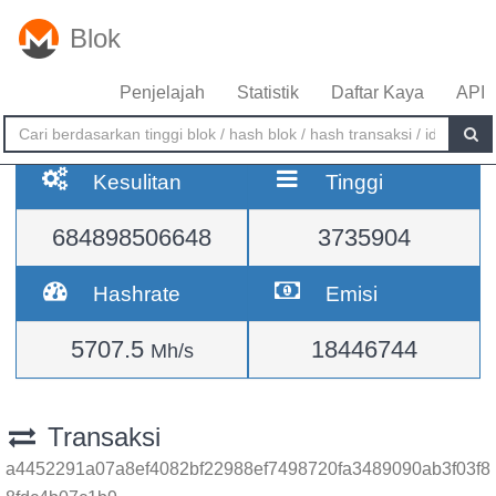
Blok
Penjelajah
Statistik
Daftar Kaya
API
Kesulitan
Tinggi
684898506648
3735904
Hashrate
Emisi
5707.5
18446744
Mh/s
Transaksi
a4452291a07a8ef4082bf22988ef7498720fa3489090ab3f03f8