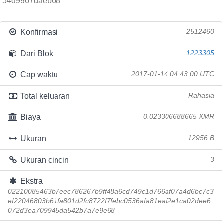
54d9967daeb68
Konfirmasi
2512460
Dari Blok
1223305
Cap waktu
2017-01-14 04:43:00 UTC
Total keluaran
Rahasia
Biaya
0.023306688665 XMR
Ukuran
12956 B
Ukuran cincin
3
Ekstra
02210085463b7eec786267b9ff48a6cd749c1d766af07a4d6bc7c3
ef22046803b61fa801d2fc8722f7febc0536afa81eaf2e1ca02dee6
072d3ea709945da542b7a7e9e68