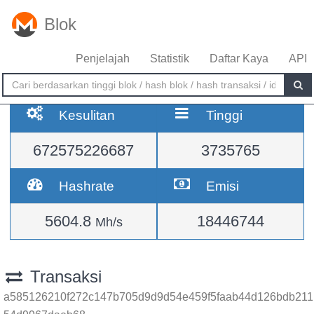
Blok
Penjelajah
Statistik
Daftar Kaya
API
Kesulitan
Tinggi
672575226687
3735765
Hashrate
Emisi
5604.8
18446744
Mh/s
Transaksi
a585126210f272c147b705d9d9d54e459f5faab44d126bdb211