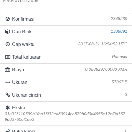
44404d7b123b59
Konfirmasi
2348239
Dari Blok
1388891
Cap waktu
2017-08-31 16:54:52 UTC
Total keluaran
Rahasia
Biaya
0.058629760000 XMR
Ukuran
57067 B
Ukuran cincin
3
Ekstra
01c013110599b1fba36f32ea80914ca879b0d0d4655e12ef0d367
9dd2760ef1ee2
Buka kunci
0