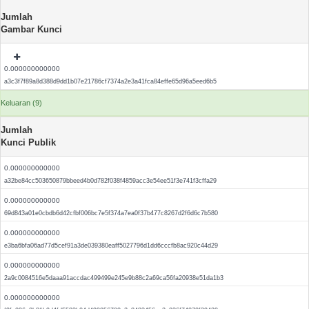
Jumlah
Gambar Kunci
0.000000000000
a3c3f7f89a8d388d9dd1b07e21786cf7374a2e3a41fca84effe65d96a5eed6b5
Keluaran (9)
Jumlah
Kunci Publik
0.000000000000
a32be84cc503650879bbeed4b0d782f038f4859acc3e54ee51f3e741f3cffa29
0.000000000000
69d843a01e0cbdb6d42cfbf006bc7e5f374a7ea0f37b477c8267d2f6d6c7b580
0.000000000000
e3ba6bfa06ad77d5cef91a3de039380eaff5027796d1dd6cccfb8ac920c44d29
0.000000000000
2a9c0084516e5daaa91accdac499499e245e9b88c2a69ca56fa20938e51da1b3
0.000000000000