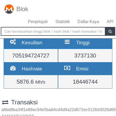
Blok
Penjelajah
Statistik
Daftar Kaya
API
Kesulitan
Tinggi
705194724727
3737130
Hashrate
Emisi
5876.6
18446744
Mh/s
Transaksi
a6bd8ba34f1e68ec94e5ba64cd4d9a22d672ec0126d3026d68