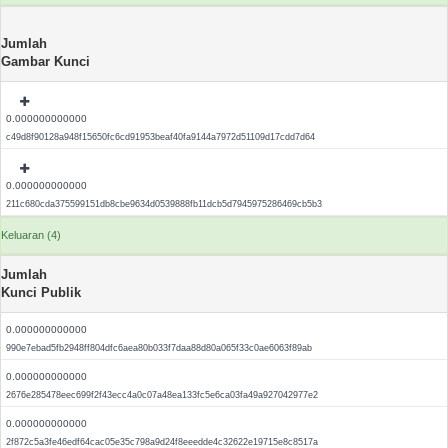
Jumlah
Gambar Kunci
0.000000000000
c49d8f90128a948f15650fc6cd91953beaf40fa9144a7972d51109d17cdd7d64
0.000000000000
211c680cda375599151db8cbe9634d0539888fb11dcb5d7945975286469cb5b3
Keluaran (4)
Jumlah
Kunci Publik
0.000000000000
990e7ebad5fb2948ff804dfc6aea80b033f7daa88d80a065f33c0ae6063f89ab
0.000000000000
2676e285478eec699f2f43ecc4a0c07a48ea133fc5e6ca03fa49a927042977e2
0.000000000000
2f872c5a3fe46edf64cac05e35c798a9d24f8eeedde4c32622e19715e8c8517a