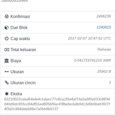
5a6f608334e8
Konfirmasi
2496236
Dari Blok
1240819
Cap waktu
2017-02-07 10:47:52 UTC
Total keluaran
Rahasia
Biaya
0.041715741210 XMR
Ukuran
25902 B
Ukuran cincin
3
Ekstra
02210022cdad64afe4c1dae177c81a1f5d4af33a5a9f0a933c8834
040d9dc955cc84df01ed8056f9ac43fbefec6db0d13d6b0bd43f27f
4f3d2c984ddeb89a7a0bb9b0137