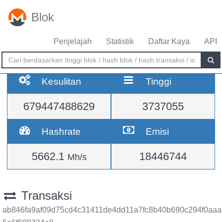
Blok
Penjelajah
Statistik
Daftar Kaya
API
Kesulitan
Tinggi
679447488629
3737055
Hashrate
Emisi
5662.1
18446744
Mh/s
Transaksi
ab846fa9af09d75cd4c31411de4dd11a7fc8b40b690c294f0aaa