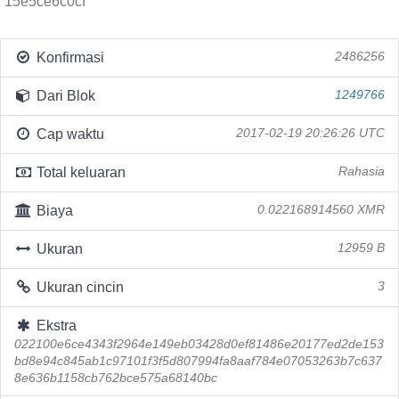
15e5ce6c0cf
Konfirmasi
2486256
Dari Blok
1249766
Cap waktu
2017-02-19 20:26:26 UTC
Total keluaran
Rahasia
Biaya
0.022168914560 XMR
Ukuran
12959 B
Ukuran cincin
3
Ekstra
022100e6ce4343f2964e149eb03428d0ef81486e20177ed2de153
bd8e94c845ab1c97101f3f5d807994fa8aaf784e07053263b7c637
8e636b1158cb762bce575a68140bc