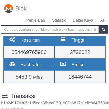
Blok
Penjelajah
Statistik
Daftar Kaya
API
Kesulitan
Tinggi
654469765986
3736022
Hashrate
Emisi
5453.9
18446744
Mh/s
Transaksi
b1b24917b305c1d5edb8ffeea0f691989e6817a1cffc864f7686c